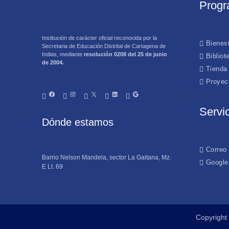
Progr
Institución de carácter oficial reconocida por la
Bienest
Secretaria de Educación Distrital de Cartagena de
Indias, mediante
resolución 0208 del 25 de junio
Bibliot
de 2004.
Tienda
Proyec
Facebook
https://www.instagram.com/iemanuelavergara
X
https://www.linkedin.com/company/institución-educativa-manuela-vergara-de-curi/
Google
Servi
Dónde estamos
Correo 
Barrio Nelson Mandela, sector La Gaitana, Mz.
Google
E Lt. 69
Copyright