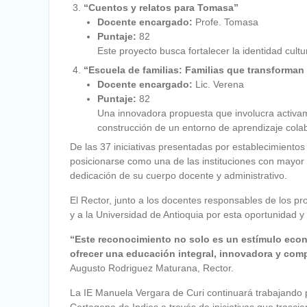
“Cuentos y relatos para Tomasa”
Docente encargado:
Profe. Tomasa
Puntaje:
82
Este proyecto busca fortalecer la identidad cultur
“Escuela de familias: Familias que transforma
Docente encargado:
Lic. Verena
Puntaje:
82
Una innovadora propuesta que involucra activam
construcción de un entorno de aprendizaje colab
De las 37 iniciativas presentadas por establecimiento
posicionarse como una de las instituciones con mayor 
dedicación de su cuerpo docente y administrativo.
El Rector, junto a los docentes responsables de los pr
y a la Universidad de Antioquia por esta oportunidad y 
“Este reconocimiento no solo es un estímulo econ
ofrecer una educación integral, innovadora y co
Augusto Rodriguez Maturana, Rector.
La IE Manuela Vergara de Curi continuará trabajando pa
Cartagena de Indias a través de iniciativas que trascie