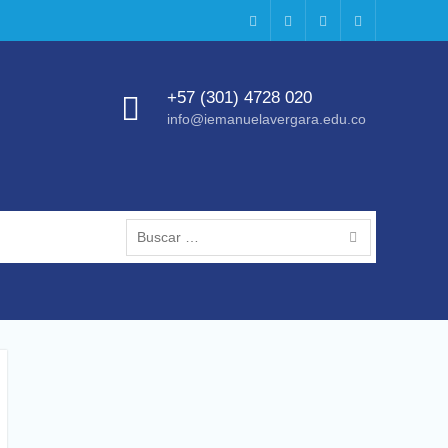
Facebook
Instagram
Twitter
LinkedIn
+57 (301) 4728 020
info@iemanuelavergara.edu.co
Buscar: