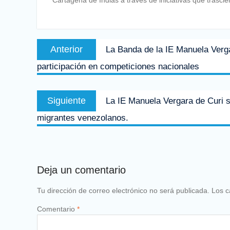
Navegación
Entrada
Anterior
La Banda de la IE Manuela Verg
de
anterior:
participación en competiciones nacionales
entradas
Entrada
Siguiente
La IE Manuela Vergara de Curi s
siguiente:
migrantes venezolanos.
Deja un comentario
Tu dirección de correo electrónico no será publicada.
Los c
Comentario
*